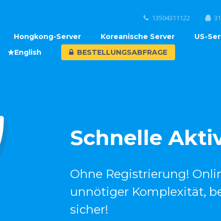
13504311122‬
31
Hongkong-Server
Koreanische Server
US-Ser
★English
BESTELLUNGSABFRAGE
Schnelle Akti
Ohne Registrierung! Onli
unnötiger Komplexität, b
sicher!