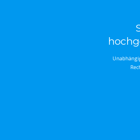
hochg
Unabhängig 
Rech