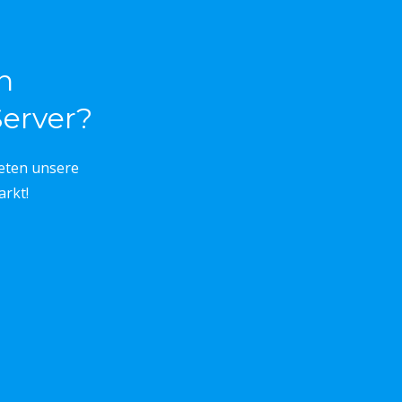
n
erver?
eten unsere
arkt!