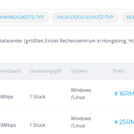
HWINDIGKEITS-TYP
HIGH-DDOS-SCHUTZ-TYP
RE
atacenter (größtes Einzel-Rechenzentrum in Hongkong, H
Breitband
UnabhängigIP
System
Preis
Windows
￥16RM
6Mbps
1 Stück
/Linux
Windows
￥25RM
10Mbps
1 Stück
/Linux